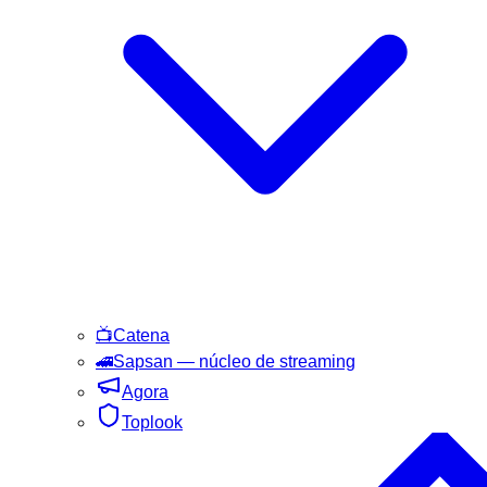
📺
Catena
🚄
Sapsan
— núcleo de streaming
Agora
Toplook