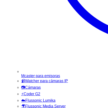
Mcaster para emisoras
📹
Watcher para cámaras IP
📷
Cámaras
⚡
Coder G2
☁️
Flussonic Lumika
🎥
Flussonic Media Server