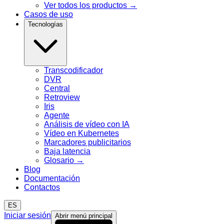
Ver todos los productos
→
Casos de uso
Tecnologías
Transcodificador
DVR
Central
Retroview
Iris
Agente
Análisis de vídeo con IA
Vídeo en Kubernetes
Marcadores publicitarios
Baja latencia
Glosario
→
Blog
Documentación
Contactos
ES
Iniciar sesión
Abrir menú principal