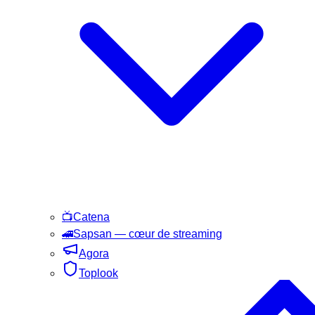
📺
Catena
🚄
Sapsan
— cœur de streaming
Agora
Toplook