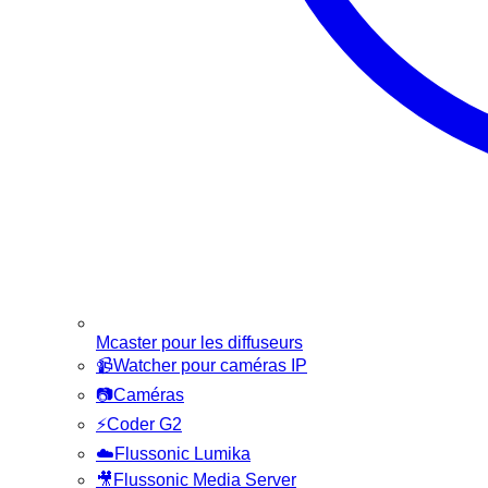
Mcaster pour les diffuseurs
📹
Watcher pour caméras IP
📷
Caméras
⚡
Coder G2
☁️
Flussonic Lumika
🎥
Flussonic Media Server