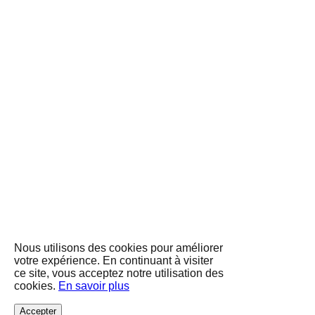
Nous utilisons des cookies pour améliorer
votre expérience. En continuant à visiter
ce site, vous acceptez notre utilisation des
cookies.
En savoir plus
Accepter